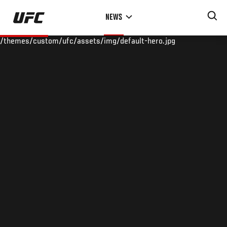
Skip
NEWS
to
main
/themes/custom/ufc/assets/img/default-hero.jpg
content