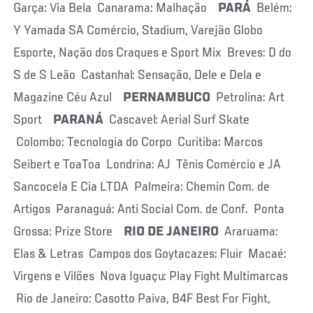
Garça: Via Bela Canarama: Malhação
PARÁ
Belém:
Y Yamada SA Comércio, Stadium, Varejão Globo
Esporte, Nação dos Craques e Sport Mix Breves: D do
S de S Leão Castanhal: Sensação, Dele e Dela e
Magazine Céu Azul
PERNAMBUCO
Petrolina: Art
Sport
PARANÁ
Cascavel: Aerial Surf Skate
Colombo: Tecnologia do Corpo Curitiba: Marcos
Seibert e ToaToa Londrina: AJ Tênis Comércio e JA
Sancocela E Cia LTDA Palmeira: Chemin Com. de
Artigos Paranaguá: Anti Social Com. de Conf. Ponta
Grossa: Prize Store
RIO DE JANEIRO
Araruama:
Elas & Letras Campos dos Goytacazes: Fluir Macaé:
Virgens e Vilões Nova Iguaçu: Play Fight Multimarcas
Rio de Janeiro: Casotto Paiva, B4F Best For Fight,