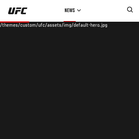
Skip
NEWS
to
main
/themes/custom/ufc/assets/img/default-hero.jpg
content