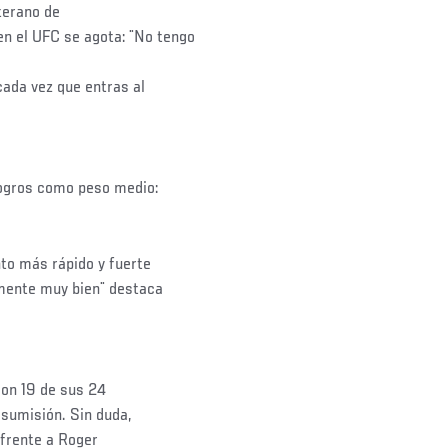
eterano de
en el UFC se agota: ¨No tengo
cada vez que entras al
logros como peso medio:
to más rápido y fuerte
lmente muy bien¨ destaca
con 19 de sus 24
o sumisión. Sin duda,
 frente a Roger