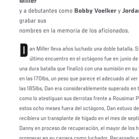
Miller
y a debutantes como
Bobby Voelker
y
Jorda
grabar sus
nombres en la memoria de los aficionados.
D
an Miller lleva años luchado una doble batalla. S
último encuentro en el octágono fue en junio de
una dura batalla que finalizó con una sumisión en su 
en las 170lbs, un peso que parece el adecuado al ver 
las 185lbs, Dan era considerablemente superado en t
como lo atestiguan sus derrotas frente a Rousimar 
estos ocho meses fuera del octágono, Dan estuvo ded
recibiera un transplante de hígado en el mes de sep
Danny en proceso de recuperación, el mayor de los h
prosperar en su carrera como luchador. Recargado y