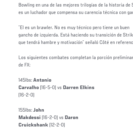
Bowling en una de las mejores trilogías de la historia de 
es un luchador que compensa su carencia técnica con gar
¨El es un brawler. No es muy técnico pero tiene un buen
gancho de izquierda. Está haciendo su transición de Strik
que tendrá hambre y motivación¨ señaló Côté en referenci
Los siguientes combates completan la porción prelimina
de FX:
145lbs:
Antonio
Carvalho
(16-5-0) vs
Darren Elkins
(16-2-0)
155lbs:
John
Makdessi
(16-2-0) vs
Daron
Cruickshank
(12-2-0)