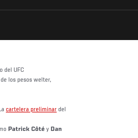
o del UFC
de los pesos welter,
 La
cartelera preliminar
del
omo
Patrick Côté
y
Dan