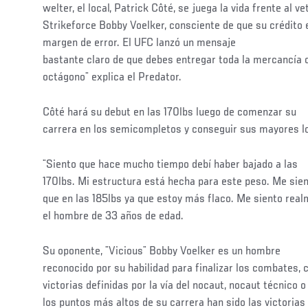
welter, el local, Patrick Côté, se juega la vida frente al v
Strikeforce Bobby Voelker, consciente de que su crédito 
margen de error. El UFC lanzó un mensaje
bastante claro de que debes entregar toda la mercancía 
octágono¨ explica el Predator.
Côté hará su debut en las 170lbs luego de comenzar su
carrera en los semicompletos y conseguir sus mayores 
¨Siento que hace mucho tiempo debí haber bajado a las
170lbs. Mi estructura está hecha para este peso. Me sien
que en las 185lbs ya que estoy más flaco. Me siento rea
el hombre de 33 años de edad.
Su oponente, ¨Vicious¨ Bobby Voelker es un hombre
reconocido por su habilidad para finalizar los combates, 
victorias definidas por la vía del nocaut, nocaut técnico 
los puntos más altos de su carrera han sido las victorias