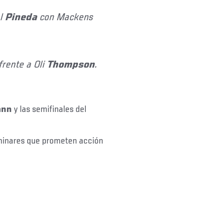
el
Pineda
con Mackens
frente a Oli
Thompson
.
ann
y las semifinales del
minares que prometen acción