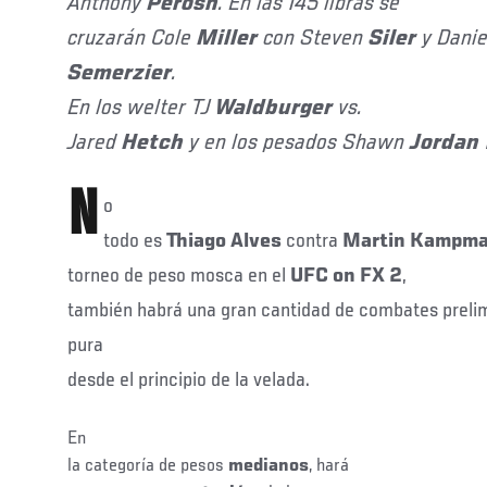
Anthony
Perosh
. En las 145 libras se
cruzarán Cole
Miller
con Steven
Siler
y Dani
Semerzier
.
En los welter TJ
Waldburger
vs.
Jared
Hetch
y en los pesados Shawn
Jordan
N
o
todo es
Thiago Alves
contra
Martin Kampm
torneo de peso mosca en el
UFC on FX 2
,
también habrá una gran cantidad de combates preli
pura
desde el principio de la velada.
En
la categoría de pesos
medianos
, hará