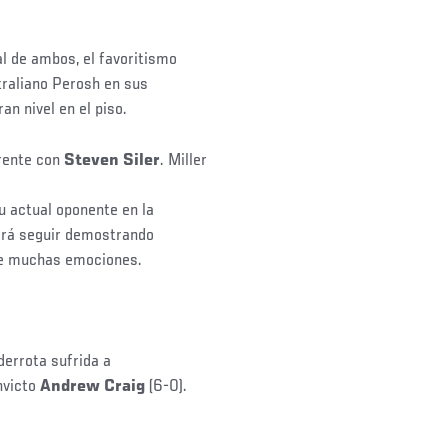
al de ambos, el favoritismo
traliano Perosh en sus
n nivel en el piso.
rente con
Steven Siler
. Miller
 actual oponente en la
tará seguir demostrando
te muchas emociones.
derrota sufrida a
nvicto
Andrew Craig
(6-0).