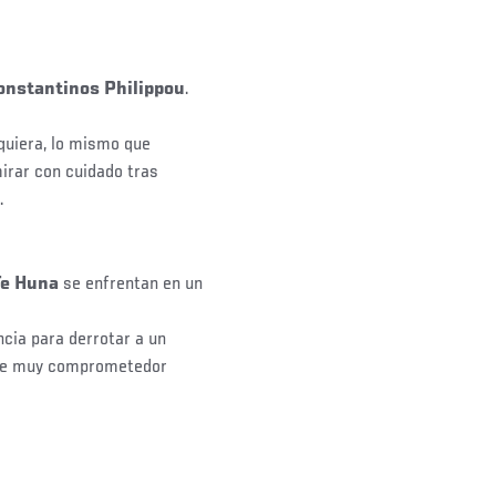
onstantinos Philippou
.
lquiera, lo mismo que
mirar con cuidado tras
.
Te Huna
se enfrentan en un
ncia para derrotar a un
ente muy comprometedor