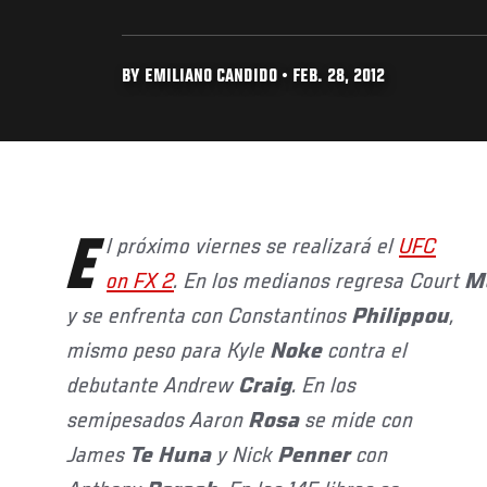
BY EMILIANO CANDIDO • FEB. 28, 2012
El próximo viernes se realizará el
UFC
on FX 2
. En los medianos regresa Court
M
y se enfrenta con Constantinos
Philippou
,
mismo peso para Kyle
Noke
contra el
debutante Andrew
Craig
. En los
semipesados Aaron
Rosa
se mide con
James
Te
Huna
y Nick
Penner
con