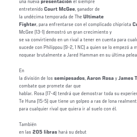
una nueva
presentación
el siempre
entretenido
Court McGee
, ganador de
la undécima temporada de The
Ultimate
Fighter
, para enfrentarse con el complicado chipriota
C
McGee (13-1) demostró un gran crecimiento y
se va convirtiendo en un rival a tener en cuenta para cua
sucede con Philippou (9-2, 1 NC) a quien se lo empezó a 
noquear brutalmente a Jared Hamman en su última pelea
En
la división de los
semipesados
,
Aaron Rosa
y
James 
combate que promete dar que
hablar. Rosa (17-4) tendrá que demostrar toda su experie
Te Huna (15-5) que tiene un golpeo a ras de lona realm
para cualquier rival que quiera ir al suelo con él.
También
en las
205 libras
hará su debut