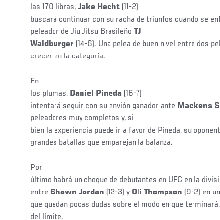
las 170 libras,
Jake Hecht
(11-2)
buscará continuar con su racha de triunfos cuando se en
peleador de Jiu Jitsu Brasileño
TJ
Waldburger
(14-6). Una pelea de buen nivel entre dos p
crecer en la categoría.
En
los plumas,
Daniel Pineda
(16-7)
intentará seguir con su envión ganador ante
Mackens S
peleadores muy completos y, si
bien la experiencia puede ir a favor de Pineda, su oponent
grandes batallas que emparejan la balanza.
Por
último habrá un choque de debutantes en UFC en la divis
entre
Shawn Jordan
(12-3) y
Oli Thompson
(9-2) en un
que quedan pocas dudas sobre el modo en que terminará
del límite.