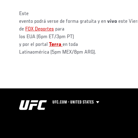
Este
evento podrá verse de forma gratuita y en
vivo
este Viern
de
FOX Deportes
para
los EUA (6pm ET/3pm PT)
y por el portal
Terra
en toda
Latinaomérica (5pm MEX/8pm ARG).
UFC.COM - UNITED STATES