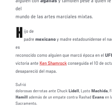
alguien con
agallas
y también pese a quien le
del
mundo de las artes marciales mixtas.
H
ijo de
padre
mexicano
y madre estadounidense el nac
es
reconocido como alguien que marcó época en el
UF
victoria ante
Ken
Shamrock
conseguida el 10 de oct
desapareció del mapa.
Sufrió
dolorosas derrotas ante Chuck
Lidell
, Lyoto
Machida
, 
Hamill
además de un empate contra Rashad
Evans
en l
Sacramento.