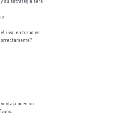
y su estrategia será
es
el rival en turno es
 correctamente?
 ventaja pues su
 Evans.