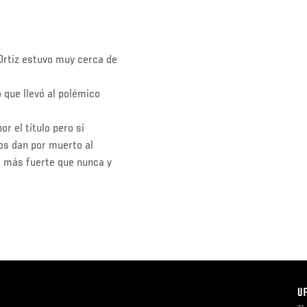
Ortiz estuvo muy cerca de
 que llevó al polémico
or el título pero si
dos dan por muerto al
a más fuerte que nunca y
F
U