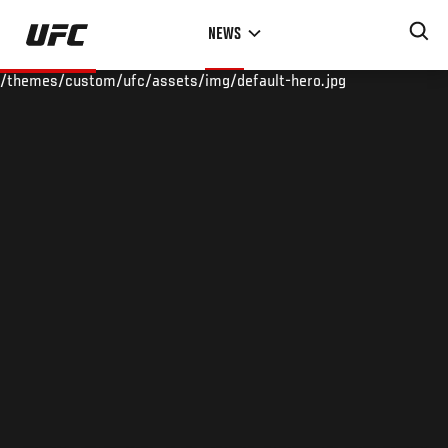
Skip
NEWS
to
main
/themes/custom/ufc/assets/img/default-hero.jpg
content