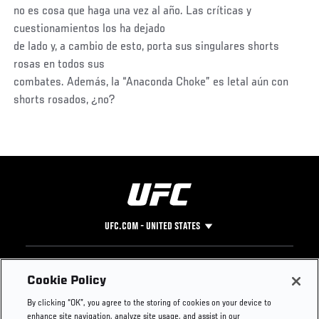
no es cosa que haga una vez al año. Las críticas y
cuestionamientos los ha dejado
de lado y, a cambio de esto, porta sus singulares shorts
rosas en todos sus
combates. Además, la “Anaconda Choke” es letal aún con
shorts rosados, ¿no?
UFC.COM - UNITED STATES
Footer
UFC
SOCIAL MEDIA
HELP
Cookie Policy
The Sport
Facebook
Fight Pass FAQ
By clicking “OK”, you agree to the storing of cookies on your device to
UFC Foundation
Instagram
Press
enhance site navigation, analyze site usage, and assist in our