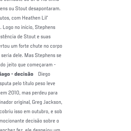
phens ou Stout desapontaram.
utos, com Heathen Lil'
. Logo no início, Stephens
stência de Stout e suas
ertou um forte chute no corpo
a seria dele. Mas Stephens se
a do jeito que começaram -
iago - decisão
Diego
puta pelo título peso leve
 em 2010, mas perdeu para
nador original, Greg Jackson,
cobriu isso em outubro, e sob
emocionante decisão sobre o
 Sanchez fez, ele despejou um