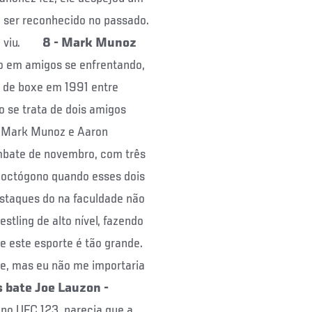
e ser reconhecido no passado.
 já viu.
8 - Mark Munoz
 em amigos se enfrentando,
o de boxe em 1991 entre
se trata de dois amigos
a. Mark Munoz e Aaron
mbate de novembro, com três
 octógono quando esses dois
staques do na faculdade não
tling de alto nível, fazendo
e este esporte é tão grande.
e, mas eu não me importaria
s bate Joe Lauzon -
 no UFC 123, parecia que a