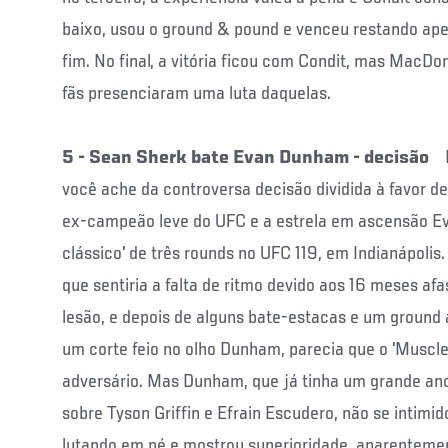
baixo, usou o ground & pound e venceu restando ap
fim. No final, a vitória ficou com Condit, mas MacDon
fãs presenciaram uma luta daquelas.
5 - Sean Sherk bate Evan Dunham - decisão
você ache da controversa decisão dividida à favor de
ex-campeão leve do UFC e a estrela em ascensão E
clássico' de três rounds no UFC 119, em Indianápolis
que sentiria a falta de ritmo devido aos 16 meses a
lesão, e depois de alguns bate-estacas e um ground 
um corte feio no olho Dunham, parecia que o 'Muscle 
adversário. Mas Dunham, que já tinha um grande an
sobre Tyson Griffin e Efrain Escudero, não se intimid
lutando em pé e mostrou superioridade, aparenteme