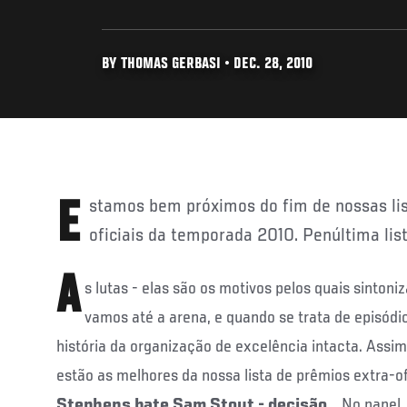
BY THOMAS GERBASI • DEC. 28, 2010
Estamos bem próximos do fim de nossas listas de prêmios extra-
oficiais da temporada 2010. Penúltima lista
A
s lutas - elas são os motivos pelos quais sinton
vamos até a arena, e quando se trata de episódi
história da organização de excelência intacta. Assi
estão as melhores da nossa lista de prêmios extra
Stephens bate Sam Stout - decisão
No papel,