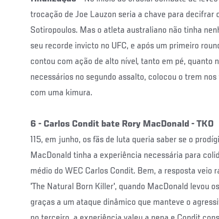
trocação de Joe Lauzon seria a chave para decifrar
Sotiropoulos. Mas o atleta australiano não tinha n
seu recorde invicto no UFC, e após um primeiro roun
contou com ação de alto nível, tanto em pé, quanto n
necessários no segundo assalto, colocou o trem nos t
com uma kimura.
6 - Carlos Condit bate Rory MacDonald - TKO
115, em junho, os fãs de luta queria saber se o prodí
MacDonald tinha a experiência necessária para col
médio do WEC Carlos Condit. Bem, a resposta veio r
'The Natural Born Killer', quando MacDonald levou os
graças a um ataque dinâmico que manteve o agressi
no terceiro, a experiência valeu a pena e Condit co