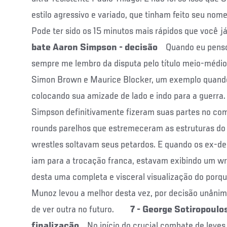
estilo agressivo e variado, que tinham feito seu nom
Pode ter sido os 15 minutos mais rápidos que você
bate Aaron Simpson - decisão
Quando eu penso
sempre me lembro da disputa pelo título meio-médi
Simon Brown e Maurice Blocker, um exemplo quando 
colocando sua amizade de lado e indo para a guerr
Simpson definitivamente fizeram suas partes no co
rounds parelhos que estremeceram as estruturas do
wrestles soltavam seus petardos. E quando os ex-de
iam para a trocação franca, estavam exibindo um wres
desta uma completa e visceral visualização do porqu
Munoz levou a melhor desta vez, por decisão unânim
de ver outra no futuro.
7 - George Sotiropoulo
finalização
No início do crucial combate de leves