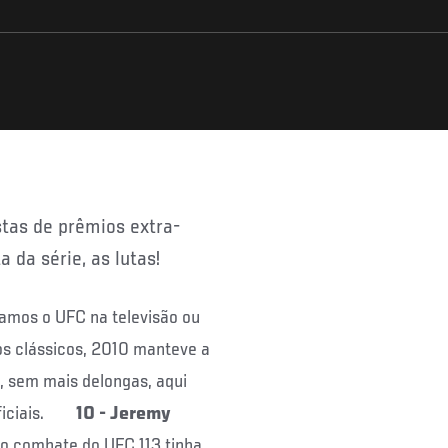
 da série, as lutas!
izamos o UFC na televisão ou
os clássicos, 2010 manteve a
m, sem mais delongas, aqui
-oficiais.
10 - Jeremy
 o combate do UFC 113 tinha