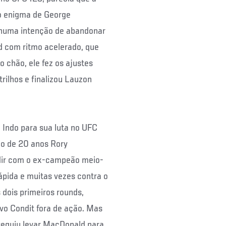
 o enigma de George
enhuma intenção de abandonar
d com ritmo acelerado, que
o chão, ele fez os ajustes
rilhos e finalizou Lauzon
Indo para sua luta no UFC
gio de 20 anos Rory
idir com o ex-campeão meio-
ápida e muitas vezes contra o
 dois primeiros rounds,
vo Condit fora de ação. Mas
nseguiu levar MacDonald para