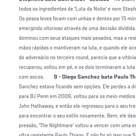
todos os ingredientes de 'Luta da Noite' e nem Ste
Os pesos leves foram com unhas e dentes por 15 min
emergindo vitorioso através de uma decisão dividida 
dominou com seus ataques mais pesados, mas a resi
mãos rápidas o mantiveram na luta, e quando ele ac
do adversário no terceiro round, parecia que a vitóri
recuperou, voltou em pé, e os dois terminaram a lut
com socos.
9 - Diego Sanchez bate Paulo Th
Sanchez estava ficando sem opções. Ele perdeu a dis
para BJ Penn em 2009, voltou para os meio-médios
John Hathaway, e então ele regressou para o seu trei
para encontrar o seu estilo novamente. Bem, ele des
pressão, 'The Nightmare' voltou a vencer com uma 
ultra-resistente Paulo Thiago. E não foi só isso que