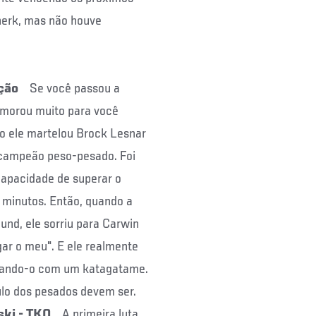
herk, mas não houve
ação
Se você passou a
emorou muito para você
o ele martelou Brock Lesnar
 campeão peso-pesado. Foi
capacidade de superar o
o minutos. Então, quando a
und, ele sorriu para Carwin
gar o meu". E ele realmente
lizando-o com um katagatame.
tulo dos pesados devem ser.
ski - TKO
A primeira luta