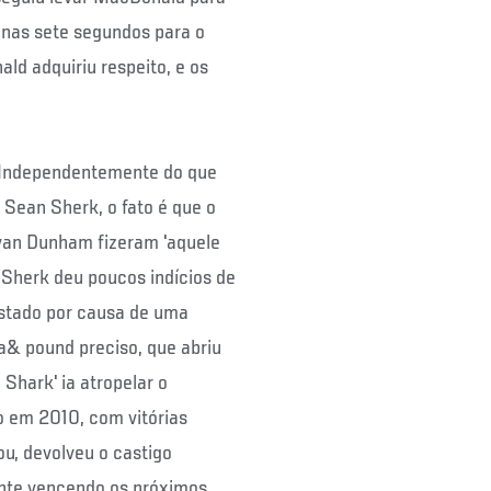
enas sete segundos para o
ald adquiriu respeito, e os
Independentemente do que
 Sean Sherk, o fato é que o
van Dunham fizeram 'aquele
. Sherk deu poucos indícios de
fastado por causa de uma
a& pound preciso, que abriu
Shark' ia atropelar o
o em 2010, com vitórias
ou, devolveu o castigo
nte vencendo os próximos