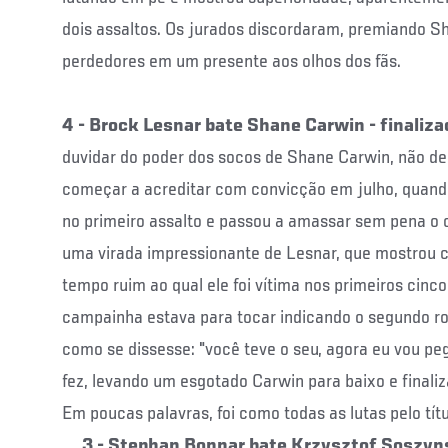
dois assaltos. Os jurados discordaram, premiando S
perdedores em um presente aos olhos dos fãs.
4 - Brock Lesnar bate Shane Carwin - finaliz
duvidar do poder dos socos de Shane Carwin, não d
começar a acreditar com convicção em julho, quand
no primeiro assalto e passou a amassar sem pena o
uma virada impressionante de Lesnar, que mostrou 
tempo ruim ao qual ele foi vítima nos primeiros cinc
campainha estava para tocar indicando o segundo ro
como se dissesse: "você teve o seu, agora eu vou pe
fez, levando um esgotado Carwin para baixo e fina
Em poucas palavras, foi como todas as lutas pelo tí
3 - Stephan Bonnar bate Krzysztof Soszyn