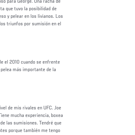
so para George. Una racha de
ta que tuvo la posibilidad de
so y pelear en los livianos. Los
os triunfos por sumisión en el
e el 2010 cuando se enfrente
a pelea más importante de la
vel de mis rivales en UFC. Joe
. Tiene mucha experiencia, boxea
a de las sumisiones. Tendré que
 antes porque también me tengo