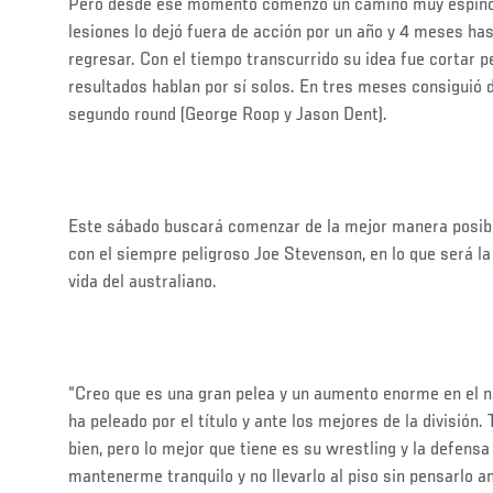
Pero desde ese momento comenzó un camino muy espino
lesiones lo dejó fuera de acción por un año y 4 meses has
regresar. Con el tiempo transcurrido su idea fue cortar pe
resultados hablan por sí solos. En tres meses consiguió d
segundo round (George Roop y Jason Dent).
Este sábado buscará comenzar de la mejor manera posibl
con el siempre peligroso Joe Stevenson, en lo que será l
vida del australiano.
“Creo que es una gran pelea y un aumento enorme en el ni
ha peleado por el título y ante los mejores de la división
bien, pero lo mejor que tiene es su wrestling y la defens
mantenerme tranquilo y no llevarlo al piso sin pensarlo