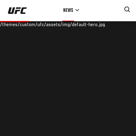
Skip
NEWS
to
main
/themes/custom/ufc/assets/img/default-hero.jpg
content