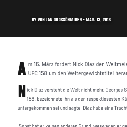
BY VON JAN GROSSÖHMIGEN • MAR. 13, 2013
Am 16. März fordert Nick Diaz den Weltmeister Georges St. Pierre bei
UFC 158 um den Weltergewichtstitel hera
N
ick Diaz versteht die Welt nicht mehr. Georges S
158, bezeichnete ihn als den respektlosesten Kä
untergekommen sei und sagte, Diaz habe eine Tracht
„Sonst hat er keinen anderen Grund, weswegen er ge