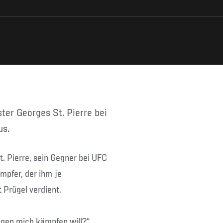
us.
t. Pierre, sein Gegner bei UFC
mpfer, der ihm je
 Prügel verdient.
gen mich kämpfen will?“,