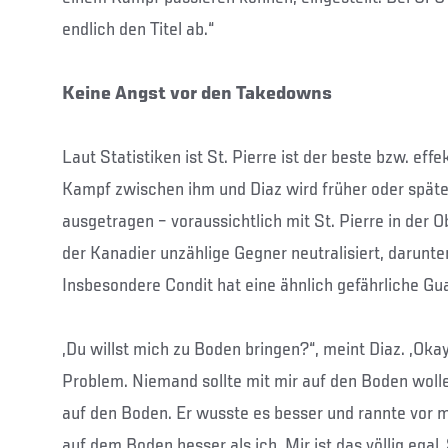
endlich den Titel ab.“
Keine Angst vor den Takedowns
Laut Statistiken ist St. Pierre ist der beste bzw. effe
Kampf zwischen ihm und Diaz wird früher oder spät
ausgetragen – voraussichtlich mit St. Pierre in der 
der Kanadier unzählige Gegner neutralisiert, darunte
Insbesondere Condit hat eine ähnlich gefährliche Gua
„Du willst mich zu Boden bringen?“, meint Diaz. „Okay
Problem. Niemand sollte mit mir auf den Boden wollen
auf den Boden. Er wusste es besser und rannte vor m
auf dem Boden besser als ich. Mir ist das völlig egal.