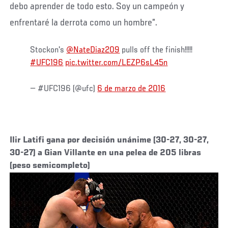
debo aprender de todo esto. Soy un campeón y
enfrentaré la derrota como un hombre”.
Stockon's
@NateDiaz209
pulls off the finish!!!!!
#UFC196
pic.twitter.com/LEZP6sL45n
— #UFC196 (@ufc)
6 de marzo de 2016
Ilir Latifi gana por decisión unánime (30-27, 30-27,
30-27) a Gian Villante en una pelea de 205 libras
(peso semicompleto)