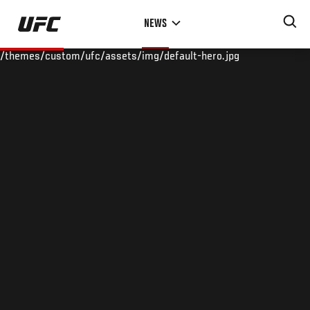
Skip
NEWS
to
main
/themes/custom/ufc/assets/img/default-hero.jpg
content