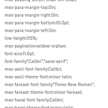
mso-para-margin-top:0in;
mso-para-margin-right:0in;
mso-para-margin-bottom:10.0pt;
mso-para-margin-left:0in;
line-height:115%;
mso-pagination:widow-orphan;
font-size:11.0pt;
font-family:"Calibri","sans-serif";
mso-ascii-font-family:Calibri;
mso-ascii-theme-font:minor-latin;
mso-fareast-font-family:"Times New Roman";
mso-fareast-theme-font:minor-fareast;
mso-hansi-font-family:Calibri;
mso-hansi-theme-font:minor-latin;