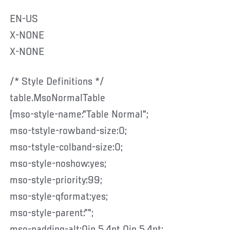
EN-US
X-NONE
X-NONE
/* Style Definitions */
table.MsoNormalTable
{mso-style-name:"Table Normal";
mso-tstyle-rowband-size:0;
mso-tstyle-colband-size:0;
mso-style-noshow:yes;
mso-style-priority:99;
mso-style-qformat:yes;
mso-style-parent:"";
mso-padding-alt:0in 5.4pt 0in 5.4pt;