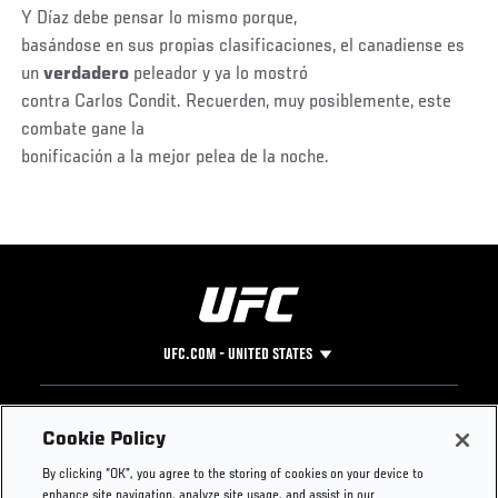
Y Díaz debe pensar lo mismo porque,
basándose en sus propias clasificaciones, el canadiense es
un
verdadero
peleador y ya lo mostró
contra Carlos Condit. Recuerden, muy posiblemente, este
combate gane la
bonificación a la mejor pelea de la noche.
UFC.COM - UNITED STATES
Footer
UFC
SOCIAL MEDIA
HELP
Cookie Policy
The Sport
Facebook
Fight Pass FAQ
By clicking “OK”, you agree to the storing of cookies on your device to
UFC Foundation
Instagram
Press
enhance site navigation, analyze site usage, and assist in our