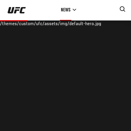
Skip
NEWS
to
main
/themes/custom/ufc/assets/img/default-hero.jpg
content