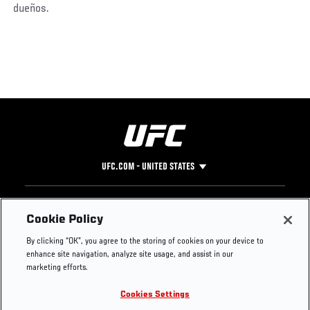
dueños.
UFC.COM - UNITED STATES
Footer
UFC
SOCIAL MEDIA
HELP
Cookie Policy
The Sport
Facebook
Fight Pass FAQ
By clicking “OK”, you agree to the storing of cookies on your device to
UFC Foundation
Instagram
Press
enhance site navigation, analyze site usage, and assist in our
UFC Careers
Threads
Credentials
marketing efforts.
Zuffa Boxing
WhatsApp
Cookies Settings
Careers
YouTube