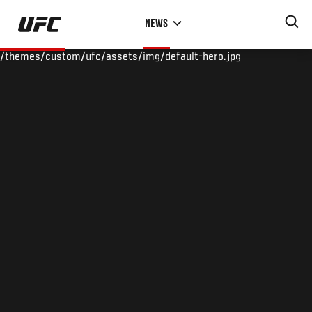
Skip
NEWS
to
main
/themes/custom/ufc/assets/img/default-hero.jpg
content