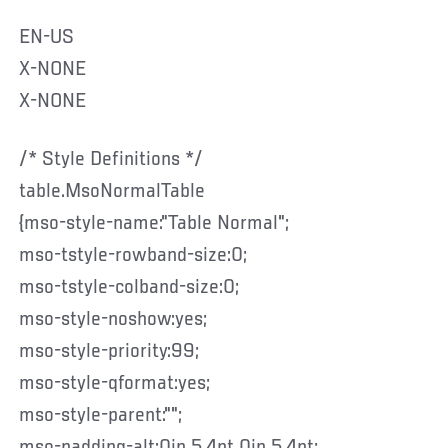
EN-US
X-NONE
X-NONE
/* Style Definitions */
table.MsoNormalTable
{mso-style-name:"Table Normal";
mso-tstyle-rowband-size:0;
mso-tstyle-colband-size:0;
mso-style-noshow:yes;
mso-style-priority:99;
mso-style-qformat:yes;
mso-style-parent:"";
mso-padding-alt:0in 5.4pt 0in 5.4pt;