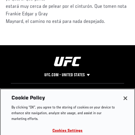
estará muy cerca de pelear por el cinturón. Que tomen nota
Frankie Edgar y Gray
Maynard, el camino no está para nada despejado.
UFC.COM - UNITED STATES
Footer
UFC
SOCIAL MEDIA
HELP
Cookie Policy
The Sport
Facebook
Fight Pass FAQ
By clicking “OK”, you agree to the storing of cookies on your device to
UFC Foundation
Instagram
Press
enhance site navigation, analyze site usage, and assist in our
UFC Careers
Threads
Credentials
marketing efforts.
Zuffa Boxing
WhatsApp
Cookies Settings
Careers
YouTube