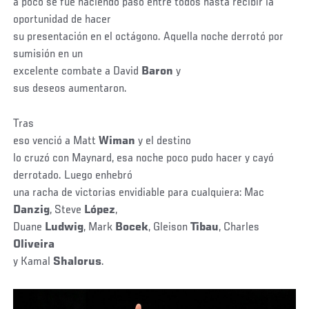
a poco se fue haciendo paso entre todos hasta recibir la
oportunidad de hacer
su presentación en el octágono. Aquella noche derrotó por
sumisión en un
excelente combate a David
Baron
y
sus deseos aumentaron.
Tras
eso venció a Matt
Wiman
y el destino
lo cruzó con Maynard, esa noche poco pudo hacer y cayó
derrotado. Luego enhebró
una racha de victorias envidiable para cualquiera: Mac
Danzig
, Steve
López
,
Duane
Ludwig
, Mark
Bocek
, Gleison
Tibau
, Charles
Oliveira
y Kamal
Shalorus
.