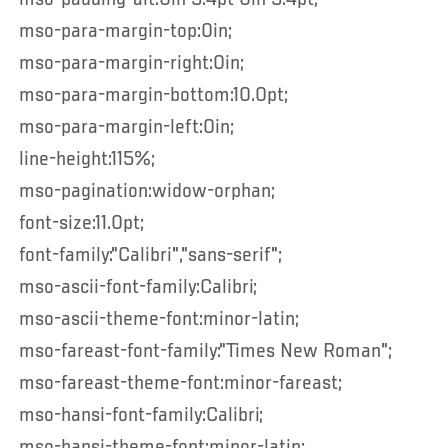
mso-para-margin-top:0in;
mso-para-margin-right:0in;
mso-para-margin-bottom:10.0pt;
mso-para-margin-left:0in;
line-height:115%;
mso-pagination:widow-orphan;
font-size:11.0pt;
font-family:"Calibri","sans-serif";
mso-ascii-font-family:Calibri;
mso-ascii-theme-font:minor-latin;
mso-fareast-font-family:"Times New Roman";
mso-fareast-theme-font:minor-fareast;
mso-hansi-font-family:Calibri;
mso-hansi-theme-font:minor-latin;