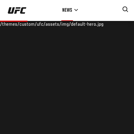
Skip
NEWS
to
main
/themes/custom/ufc/assets/img/default-hero.jpg
content