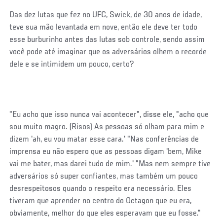
Das dez lutas que fez no UFC, Swick, de 30 anos de idade,
teve sua mão levantada em nove, então ele deve ter todo
esse burburinho antes das lutas sob controle, sendo assim
você pode até imaginar que os adversários olhem o recorde
dele e se intimidem um pouco, certo?
"Eu acho que isso nunca vai acontecer", disse ele, "acho que
sou muito magro. (Risos) As pessoas só olham para mim e
dizem 'ah, eu vou matar esse cara.' "Nas conferências de
imprensa eu não espero que as pessoas digam 'bem, Mike
vai me bater, mas darei tudo de mim.' "Mas nem sempre tive
adversários só super confiantes, mas também um pouco
desrespeitosos quando o respeito era necessário. Eles
tiveram que aprender no centro do Octagon que eu era,
obviamente, melhor do que eles esperavam que eu fosse."