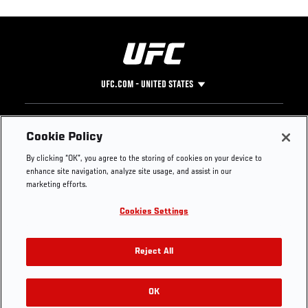
UFC.COM - UNITED STATES
Footer
UFC
SOCIAL MEDIA
HELP
Cookie Policy
The Sport
Facebook
Fight Pass FAQ
By clicking “OK”, you agree to the storing of cookies on your device to
UFC Foundation
Instagram
Press
enhance site navigation, analyze site usage, and assist in our
UFC Careers
Threads
Credentials
marketing efforts.
Zuffa Boxing
WhatsApp
Cookies Settings
Careers
YouTube
Store
TikTok
UFC Fight Club
Twitter
Reject All
UFC Video
Archive
OK