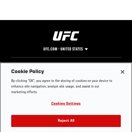
UFC.COM - UNITED STATES
Footer
UFC
SOCIAL MEDIA
HELP
Cookie Policy
The Sport
Facebook
Fight Pass FAQ
By clicking “OK”, you agree to the storing of cookies on your device to
UFC Foundation
Instagram
Press
enhance site navigation, analyze site usage, and assist in our
UFC Careers
Threads
Credentials
marketing efforts.
Zuffa Boxing
WhatsApp
Cookies Settings
Careers
YouTube
Store
TikTok
UFC Fight Club
Twitter
Reject All
UFC Video