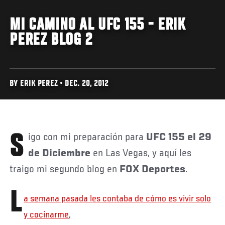
MI CAMINO AL UFC 155 - ERIK
PEREZ BLOG 2
BY ERIK PEREZ • DEC. 20, 2012
Sigo con mi preparación para
UFC 155 el 29
de Diciembre
en Las Vegas, y aquí les
traigo mi segundo blog en
FOX Deportes
.
L
a semana pasada les contaba de cómo es vivir solo
y cocinarme
,