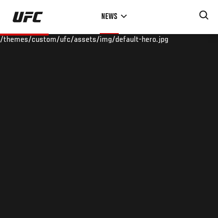
Skip
NEWS
to
main
/themes/custom/ufc/assets/img/default-hero.jpg
content