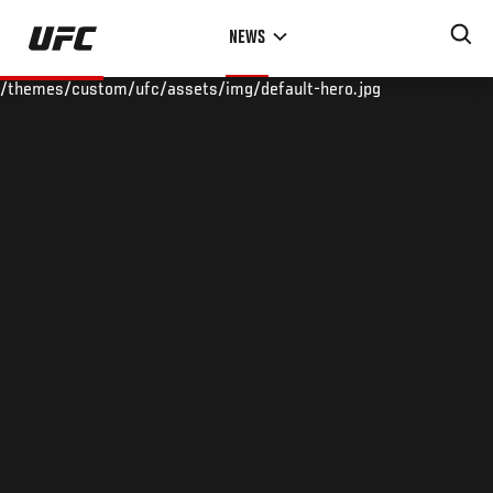
Skip
NEWS
to
main
/themes/custom/ufc/assets/img/default-hero.jpg
content