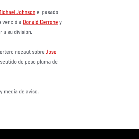
ichael Johnson
el pasado
s venció a
Donald Cerrone
y
 a su división.
certero nocaut sobre
Jose
iscutido de peso pluma de
y media de aviso.