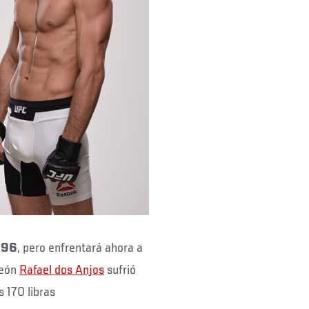
196
, pero enfrentará ahora a
peón
Rafael dos Anjos
sufrió
s 170 libras