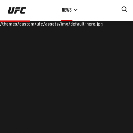
Skip
NEWS
to
main
/themes/custom/ufc/assets/img/default-hero.jpg
content