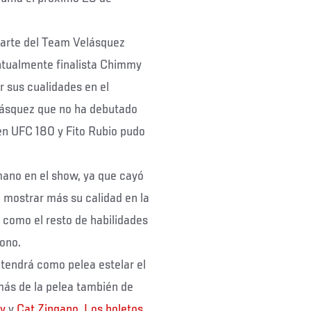
parte del Team Velásquez
entualmente finalista Chimmy
 sus cualidades en el
lásquez que no ha debutado
en UFC 180 y Fito Rubio pudo
mano en el show, ya que cayó
 mostrar más su calidad en la
í como el resto de habilidades
gono.
tendrá como pelea estelar el
ás de la pelea también de
y
y
Cat Zingano
.
Los boletos