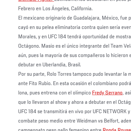
Febrero en Los Ángeles, California.
El mexicano originario de Guadalajara, México, fue 
cayó en su pelea eliminatoria contra quien sería ev
Morales, y en UFC 184 tendrá oportunidad de mostrar
Octágono. Masio es el único integrante del Team Ve
aún, pues la mayoría de sus compañeros lo hicieron 
debutar en Uberlandia, Brasil.
Por su parte, Rolo Torres tampoco pudo levantar la 
ante Fito Rubio. En esta ocasión el colombiano podrá
lona, pues entrena con el olímpico
Fredy Serrano
, as
que lo llevaron al show y ahora a debutar en el Octá
UFC 184 se transmitirá en vivo por UFC NETWORK y 
combate peso medio entre Weidman vs Belfort, adem
campeonato peso gallo femenino entre
Ronda Rouse