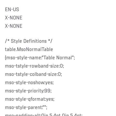
EN-US
X-NONE
X-NONE
/* Style Definitions */
table.MsoNormalTable
{mso-style-name:"Table Normal";
mso-tstyle-rowband-size:0;
mso-tstyle-colband-size:0;
mso-style-noshow:yes;
mso-style-priority:99;
mso-style-qformat:yes;
mso-style-parent:"";
mso-padding-alt:0in 5.4pt 0in 5.4pt;