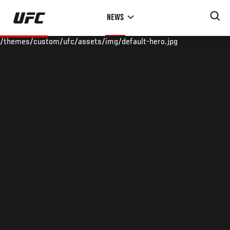
Skip
NEWS
to
main
/themes/custom/ufc/assets/img/default-hero.jpg
content