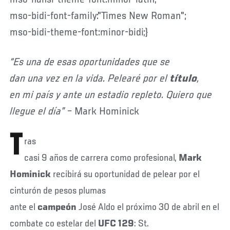
mso-bidi-font-family:"Times New Roman";
mso-bidi-theme-font:minor-bidi;}
“Es una de esas oportunidades que se
dan una vez en la vida. Pelearé por el
título
,
en mi país y ante un estadio repleto. Quiero que
llegue el día”
– Mark Hominick
T
ras
casi 9 años de carrera como profesional,
Mark
Hominick
recibirá su oportunidad de pelear por el
cinturón de pesos plumas
ante el
campeón
José
Aldo el próximo 30 de abril en el
combate co estelar del
UFC 129
: St.