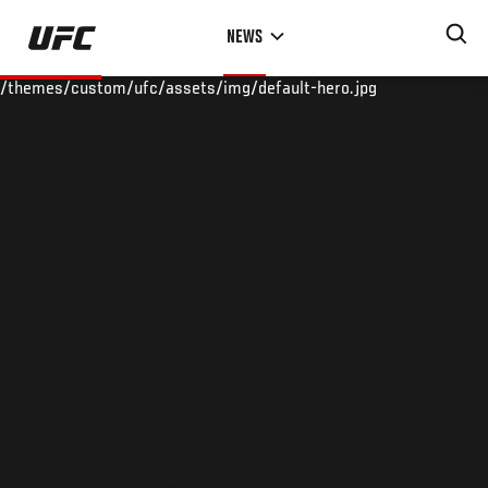
Skip
NEWS
to
main
/themes/custom/ufc/assets/img/default-hero.jpg
content