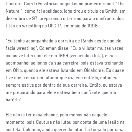
Couture. Com três vitórias seguidas no primeiro round, "The
Natural", como foi apelidado, logo tirou o título de Smith, em
dezembro de 97, preparando o terreno para o confronto dos
titãs do wrestling no UFC 17, em maio de 1998.
"Eu tenho acompanhado a carreira de Randy desde que ele
fazia wrestling", Coleman disse. "Eu o vi lutar muitas vezes,
inclusive lutei com ele em 1989 (vencendo a luta), e eu o
acompanhei ao longo da sua carreira, pois estava treinando
em Ohio, quando ele estava lutando em Oklahoma. Eu quase
tive que treinar um lutador que iria enfrentá-lo, então eu
sempre estive por dentro da sua carreira. Então, eu estava
me preparando para ele e estava bem confiante que iria
batê-lo".
Ele não ia ter essa chance, pelo menos não naquele
momento, pois Couture não lutou por conta de uma lesão na
costela. Coleman, ainda querendo lutar, foi tomado por uma