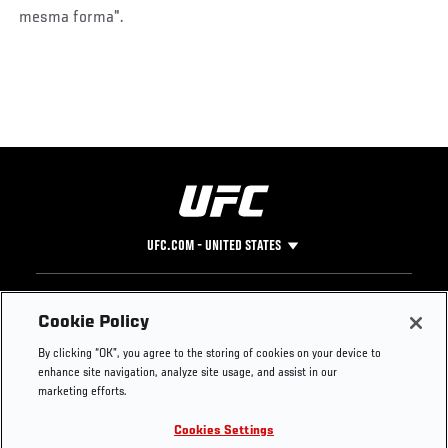
mesma forma".
UFC.COM - UNITED STATES
Footer
UFC
SOCIAL MEDIA
HELP
Cookie Policy
The Sport
Facebook
Fight Pass FAQ
By clicking “OK”, you agree to the storing of cookies on your device to
UFC Foundation
Instagram
Press
enhance site navigation, analyze site usage, and assist in our
UFC Careers
Threads
Credentials
marketing efforts.
Zuffa Boxing
WhatsApp
Cookies Settings
Careers
YouTube