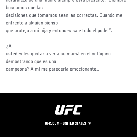
naturaleza de una madre siempre está presente: “Siempre
buscamos que las
decisiones que tomamos sean las correctas. Cuando me
enfrento a alguien pienso
que protejo a mi hija y entonces sale todo el poder”.
¿A
ustedes les gustaría ver a su mamá en el octágono
demostrando que es una
campeona? A mí me parecería emocionante…
UFC.COM - UNITED STATES