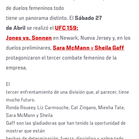
de duelos femeninos todo
tiene un panorama distinto. El
Sábado 27
de Abril
se realizó el
UFC 159:
Jones vs. Sonnen
en Newark, Nueva Jersey y, en los
duelos preliminares,
Sara McMann
y
Sheila Gaff
protagonizaron el tercer combate femenino de la
empresa.
El
tercer enfrentamiento de una división que, al parecer, tiene
mucho futuro.
Ronda Rousey, Liz Carmouche, Cat Zingano, Miesha Tate,
Sara McMann y Sheila
Gaff son las gladiadoras que han tenido la oportunidad de
mostrar que están
hechas de determinación, fuerza, disciplina y, sobre todo,