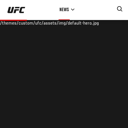
Skip
NEWS
to
main
/themes/custom/ufc/assets/img/default-hero.jpg
content