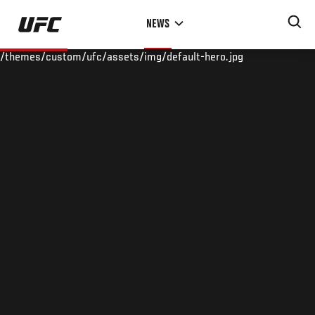
Skip
NEWS
to
main
/themes/custom/ufc/assets/img/default-hero.jpg
content