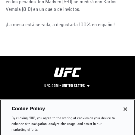
en los pesados Jon Madsen (5-0) se medirá con Karlos
Vemola (8-0) en un duelo de invictos.
¡La mesa está servida, a degustarla 100% en español!
UFC.COM - UNITED STATES
Footer
UFC
SOCIAL MEDIA
HELP
Cookie Policy
The Sport
Facebook
Fight Pass FAQ
By clicking “OK”, you agree to the storing of cookies on your device to
UFC Foundation
Instagram
Press
enhance site navigation, analyze site usage, and assist in our
UFC Careers
Threads
Credentials
marketing efforts.