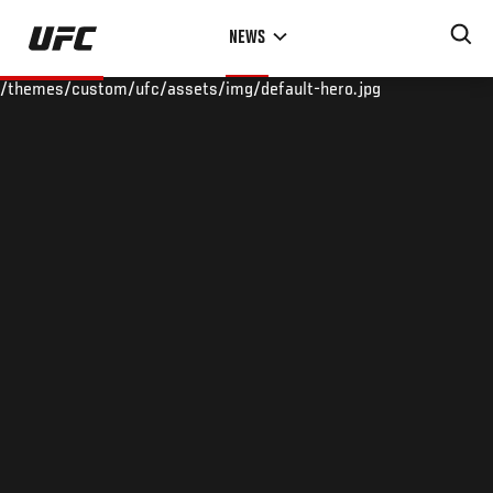
Skip
NEWS
to
main
/themes/custom/ufc/assets/img/default-hero.jpg
content