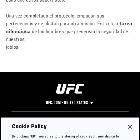
cada uno de los deportistas.
Una vez completado el protocolo, empacan sus
pertenencias y se alistan para otra misión. Esta es la
tarea
silenciosa
de los hombres que preservan la seguridad de
nuestros
ídolos.
UFC.COM - UNITED STATES
Footer
UFC
SOCIAL MEDIA
HELP
Cookie Policy
The Sport
Facebook
Fight Pass FAQ
By clicking “OK”, you agree to the storing of cookies on your device to