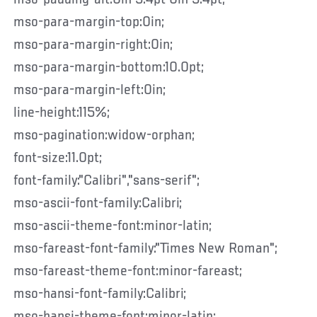
mso-para-margin-top:0in;
mso-para-margin-right:0in;
mso-para-margin-bottom:10.0pt;
mso-para-margin-left:0in;
line-height:115%;
mso-pagination:widow-orphan;
font-size:11.0pt;
font-family:"Calibri","sans-serif";
mso-ascii-font-family:Calibri;
mso-ascii-theme-font:minor-latin;
mso-fareast-font-family:"Times New Roman";
mso-fareast-theme-font:minor-fareast;
mso-hansi-font-family:Calibri;
mso-hansi-theme-font:minor-latin;