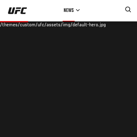
Skip
NEWS
to
main
/themes/custom/ufc/assets/img/default-hero.jpg
content