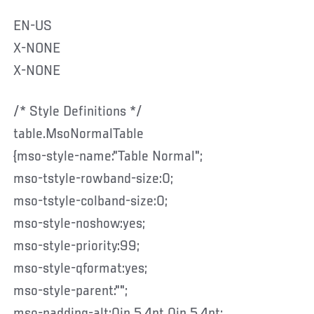
EN-US
X-NONE
X-NONE
/* Style Definitions */
table.MsoNormalTable
{mso-style-name:"Table Normal";
mso-tstyle-rowband-size:0;
mso-tstyle-colband-size:0;
mso-style-noshow:yes;
mso-style-priority:99;
mso-style-qformat:yes;
mso-style-parent:"";
mso-padding-alt:0in 5.4pt 0in 5.4pt;