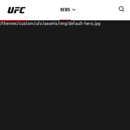
Skip
NEWS
to
main
/themes/custom/ufc/assets/img/default-hero.jpg
content