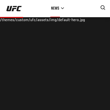
Skip
NEWS
to
main
/themes/custom/ufc/assets/img/default-hero.jpg
content