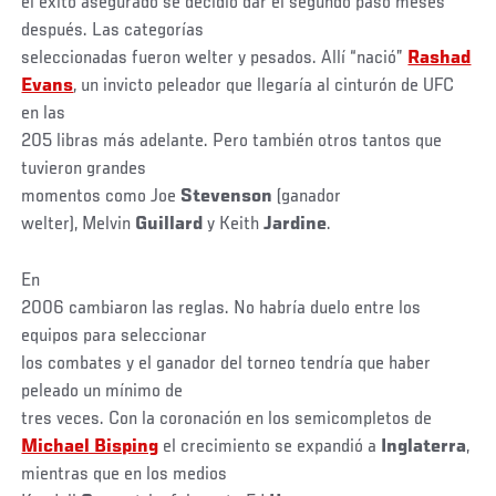
el éxito asegurado se decidió dar el segundo paso meses
después. Las categorías
seleccionadas fueron welter y pesados. Allí “nació”
Rashad
Evans
, un invicto peleador que llegaría al cinturón de UFC
en las
205 libras más adelante. Pero también otros tantos que
tuvieron grandes
momentos como Joe
Stevenson
(ganador
welter), Melvin
Guillard
y Keith
Jardine
.
En
2006 cambiaron las reglas. No habría duelo entre los
equipos para seleccionar
los combates y el ganador del torneo tendría que haber
peleado un mínimo de
tres veces. Con la coronación en los semicompletos de
Michael Bisping
el crecimiento se expandió a
Inglaterra
,
mientras que en los medios