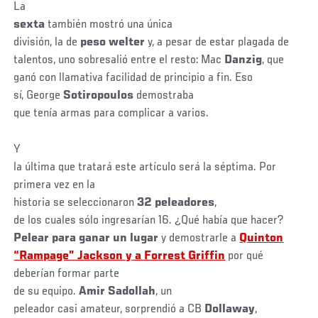
La
sexta
también mostró una única
división, la de
peso
welter
y, a pesar de estar plagada de
talentos, uno sobresalió entre el resto: Mac
Danzig
, que
ganó con llamativa facilidad de principio a fin. Eso
sí, George
Sotiropoulos
demostraba
que tenía armas para complicar a varios.
Y
la última que tratará este artículo será la séptima. Por
primera vez en la
historia se seleccionaron
32 peleadores
,
de los cuales sólo ingresarían 16. ¿Qué había que hacer?
Pelear para ganar un lugar
y demostrarle a
Quinton
“Rampage” Jackson y a Forrest Griffin
por qué
deberían formar parte
de su equipo.
Amir Sadollah
, un
peleador casi amateur, sorprendió a CB
Dollaway
,