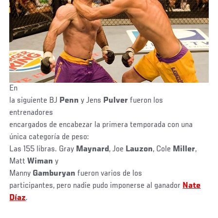
En
la siguiente BJ
Penn
y Jens
Pulver
fueron los
entrenadores
encargados de encabezar la primera temporada con una
única categoría de peso:
Las 155 libras. Gray
Maynard
, Joe
Lauzon
, Cole
Miller
,
Matt
Wiman
y
Manny
Gamburyan
fueron varios de los
participantes, pero nadie pudo imponerse al ganador
Nate
Díaz
.