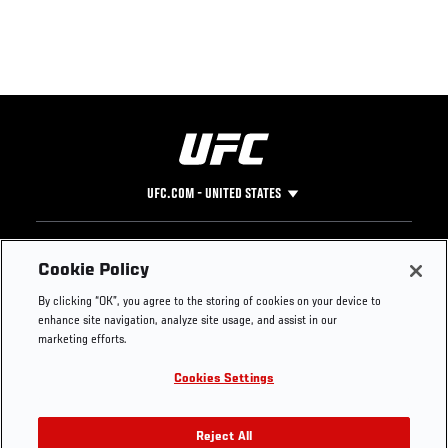
UFC.COM - UNITED STATES
Footer
UFC
SOCIAL MEDIA
HELP
Cookie Policy
The Sport
Facebook
Fight Pass FAQ
By clicking “OK”, you agree to the storing of cookies on your device to
UFC Foundation
Instagram
Press
enhance site navigation, analyze site usage, and assist in our
UFC Careers
Threads
Credentials
marketing efforts.
Zuffa Boxing
WhatsApp
Cookies Settings
Careers
YouTube
Store
TikTok
UFC Fight Club
Twitter
Reject All