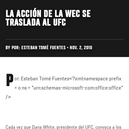
LA ACCIÓN DE LA WEC SE
TRASLADA AL UFC
BY POR: ESTEBAN TOMÉ FUENTES • NOV. 2, 2010
P
or: Esteban Tomé Fuentes<?xml:namespace prefix
= o ns = "urn:schemas-microsoft-com:office:office"
/>
Cada vez que Dana White, presidente del UFC, convoca a los