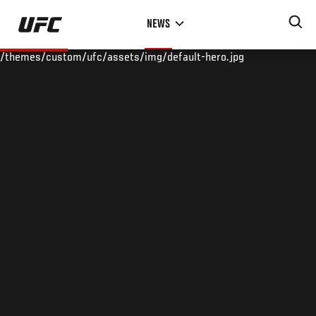
Skip
NEWS
to
main
/themes/custom/ufc/assets/img/default-hero.jpg
content