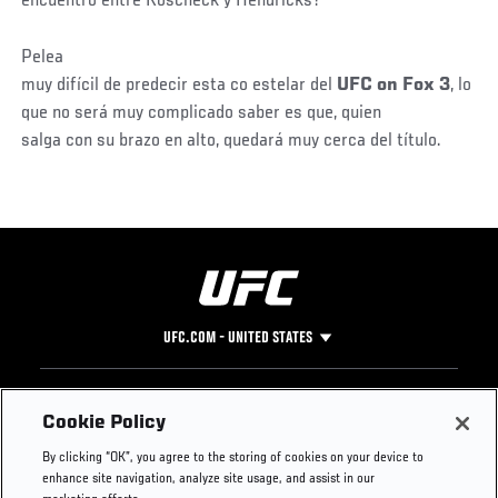
encuentro entre Koscheck y Hendricks?
Pelea
muy difícil de predecir esta co estelar del
UFC on Fox 3
, lo
que no será muy complicado saber es que, quien
salga con su brazo en alto, quedará muy cerca del título.
UFC.COM - UNITED STATES
Footer
UFC
SOCIAL MEDIA
HELP
Cookie Policy
The Sport
Facebook
Fight Pass FAQ
By clicking “OK”, you agree to the storing of cookies on your device to
UFC Foundation
Instagram
Press
enhance site navigation, analyze site usage, and assist in our