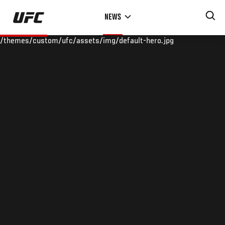
Skip
NEWS
to
main
/themes/custom/ufc/assets/img/default-hero.jpg
content