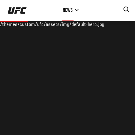
Skip
NEWS
to
main
/themes/custom/ufc/assets/img/default-hero.jpg
content