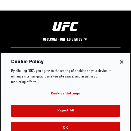
UFC.COM - UNITED STATES
Footer
UFC
SOCIAL MEDIA
HELP
Cookie Policy
The Sport
Facebook
Fight Pass FAQ
By clicking “OK”, you agree to the storing of cookies on your device to
UFC Foundation
Instagram
Press
enhance site navigation, analyze site usage, and assist in our
UFC Careers
Threads
Credentials
marketing efforts.
Zuffa Boxing
WhatsApp
Cookies Settings
Careers
YouTube
Store
TikTok
UFC Fight Club
Twitter
Reject All
UFC Video
Archive
OK