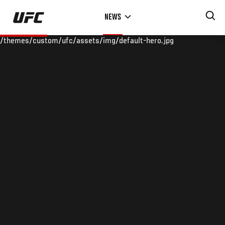
Skip
NEWS
to
main
/themes/custom/ufc/assets/img/default-hero.jpg
content