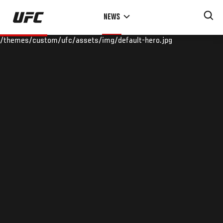
Skip
NEWS
to
main
/themes/custom/ufc/assets/img/default-hero.jpg
content