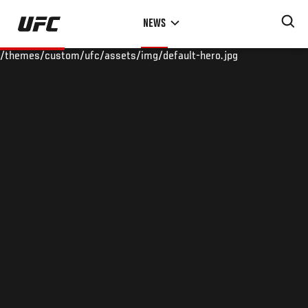
Skip
NEWS
to
main
/themes/custom/ufc/assets/img/default-hero.jpg
content