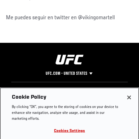
Me puedes seguir en twitter en @vikingomartell
UFC.COM - UNITED STATES
Footer
UFC
SOCIAL MEDIA
HELP
Cookie Policy
The Sport
Facebook
Fight Pass FAQ
By clicking “OK”, you agree to the storing of cookies on your device to
UFC Foundation
Instagram
Press
enhance site navigation, analyze site usage, and assist in our
UFC Careers
Threads
Credentials
marketing efforts.
Zuffa Boxing
WhatsApp
Cookies Settings
Careers
YouTube