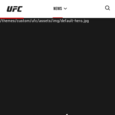
Skip
NEWS
to
main
/themes/custom/ufc/assets/img/default-hero.jpg
content