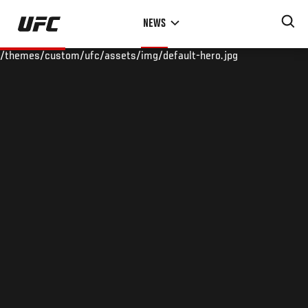
Skip
NEWS
to
main
/themes/custom/ufc/assets/img/default-hero.jpg
content