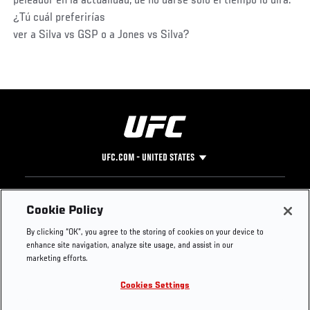
peleador en la actualidad, de no darse sólo el tiempo lo dirá.
¿Tú cuál preferirías
ver a Silva vs GSP o a Jones vs Silva?
UFC.COM - UNITED STATES
Footer
UFC
SOCIAL MEDIA
HELP
Cookie Policy
The Sport
Facebook
Fight Pass FAQ
By clicking “OK”, you agree to the storing of cookies on your device to
UFC Foundation
Instagram
Press
enhance site navigation, analyze site usage, and assist in our
UFC Careers
Threads
Credentials
marketing efforts.
Zuffa Boxing
WhatsApp
Cookies Settings
Careers
YouTube