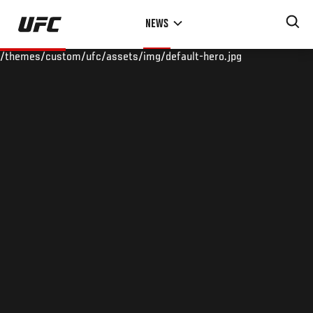
Skip
NEWS
to
main
/themes/custom/ufc/assets/img/default-hero.jpg
content