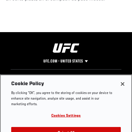
UFC.COM - UNITED STATES
Footer
UFC
SOCIAL MEDIA
HELP
Cookie Policy
The Sport
Facebook
Fight Pass FAQ
By clicking “OK”, you agree to the storing of cookies on your device to
UFC Foundation
Instagram
Press
enhance site navigation, analyze site usage, and assist in our
UFC Careers
Threads
Credentials
marketing efforts.
Zuffa Boxing
WhatsApp
Cookies Settings
Careers
YouTube
Store
TikTok