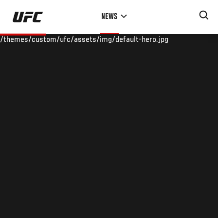
Skip
NEWS
to
main
/themes/custom/ufc/assets/img/default-hero.jpg
content