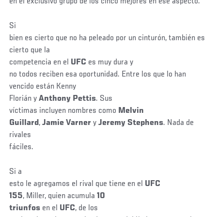
en el exclusivo grupo de los cinco mejores en ese aspecto.
Si
bien es cierto que no ha peleado por un cinturón, también es
cierto que la
competencia en el
UFC
es muy dura y
no todos reciben esa oportunidad. Entre los que lo han
vencido están Kenny
Florián y
Anthony Pettis
. Sus
víctimas incluyen nombres como
Melvin
Guillard
,
Jamie Varner
y
Jeremy Stephens
. Nada de
rivales
fáciles.
Si a
esto le agregamos el rival que tiene en el
UFC
155
, Miller, quien acumula
10
triunfos
en el
UFC
, de los