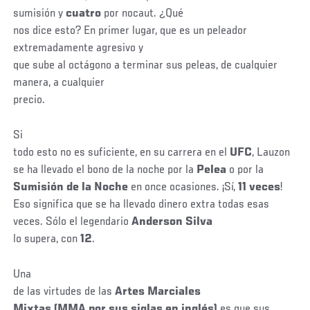
sumisión y
cuatro
por nocaut. ¿Qué
nos dice esto? En primer lugar, que es un peleador
extremadamente agresivo y
que sube al octágono a terminar sus peleas, de cualquier
manera, a cualquier
precio.
Si
todo esto no es suficiente, en su carrera en el
UFC
, Lauzon
se ha llevado el bono de la noche por la
Pelea
o por la
Sumisión de la Noche
en once ocasiones. ¡Sí,
11 veces
!
Eso significa que se ha llevado dinero extra todas esas
veces. Sólo el legendario
Anderson Silva
lo supera, con
12
.
Una
de las virtudes de las
Artes Marciales
Mixtas (MMA por sus siglas en inglés)
es que sus