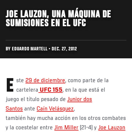
JOE LAUZON, UNA MÁQUINA DE
SUMISIONES EN EL UFC
BY EDUARDO MARTELL • DEC. 27, 2012
Este
29 de diciembre
, como parte de la
cartelera
UFC 155
, en la que está el
juego el título pesado de
Junior dos
Santos
ante
Caín Velásquez
,
también hay mucha acción en los otros combates
y la coestelar entre
Jim Miller
(21-4) y
Joe Lauzon