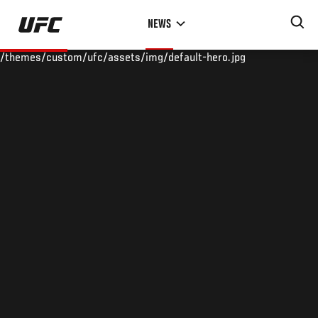
Skip
NEWS
to
main
/themes/custom/ufc/assets/img/default-hero.jpg
content