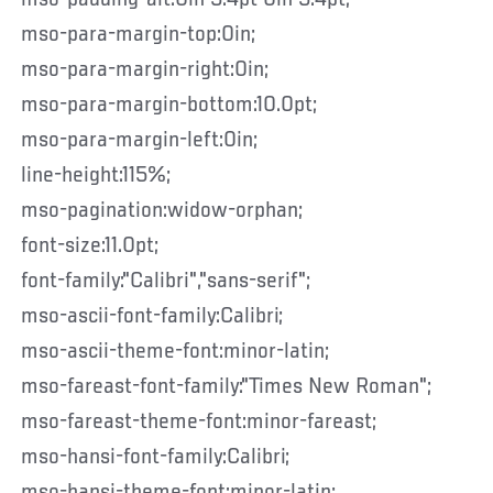
mso-para-margin-top:0in;
mso-para-margin-right:0in;
mso-para-margin-bottom:10.0pt;
mso-para-margin-left:0in;
line-height:115%;
mso-pagination:widow-orphan;
font-size:11.0pt;
font-family:"Calibri","sans-serif";
mso-ascii-font-family:Calibri;
mso-ascii-theme-font:minor-latin;
mso-fareast-font-family:"Times New Roman";
mso-fareast-theme-font:minor-fareast;
mso-hansi-font-family:Calibri;
mso-hansi-theme-font:minor-latin;