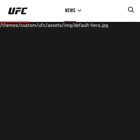
Skip
NEWS
to
main
/themes/custom/ufc/assets/img/default-hero.jpg
content