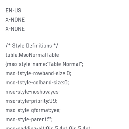
EN-US
X-NONE
X-NONE
/* Style Definitions */
table.MsoNormalTable
{mso-style-name:"Table Normal";
mso-tstyle-rowband-size:0;
mso-tstyle-colband-size:0;
mso-style-noshow:yes;
mso-style-priority:99;
mso-style-qformat:yes;
mso-style-parent:"";
mso-padding-alt:0in 5.4pt 0in 5.4pt;