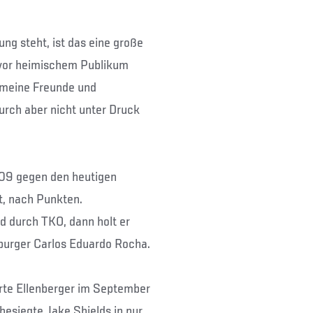
ng steht, ist das eine große
t vor heimischem Publikum
e meine Freunde und
rch aber nicht unter Druck
009 gegen den heutigen
t, nach Punkten.
d durch TKO, dann holt er
urger Carlos Eduardo Rocha.
rte Ellenberger im September
 besiegte Jake Shields in nur