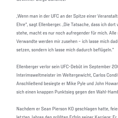
„Wenn man in der UFC an der Spitze einer Veranstaltu
Ehre“, sagt Ellenberger. „Die Tatsache, dass ich dor
stehe, macht es nur noch aufregender für mich. All
Verwandte werden mir zusehen – ich lasse mich dadu
setzen, sondern ich lasse mich dadurch beflügeln.“
Ellenberger verlor sein UFC-Debüt im September 2
Interimsweltmeister im Weltergewicht, Carlos Condi
Anschließend besiegte er Mike Pyle und John Howar
sich einen knappen Punktsieg gegen den Wahl-Hamb
Nachdem er Sean Pierson KO geschlagen hatte, feie
letzten Jahres den größten Erfolg seiner Karriere: Er