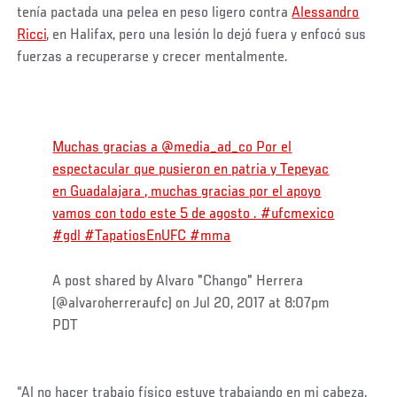
tenía pactada una pelea en peso ligero contra
Alessandro
Ricci
, en Halifax, pero una lesión lo dejó fuera y enfocó sus
fuerzas a recuperarse y crecer mentalmente.
Muchas gracias a @media_ad_co Por el
espectacular que pusieron en patria y Tepeyac
en Guadalajara , muchas gracias por el apoyo
vamos con todo este 5 de agosto . #ufcmexico
#gdl #TapatiosEnUFC #mma
A post shared by Alvaro "Chango" Herrera
(@alvaroherreraufc) on Jul 20, 2017 at 8:07pm
PDT
“Al no hacer trabajo físico estuve trabajando en mi cabeza.