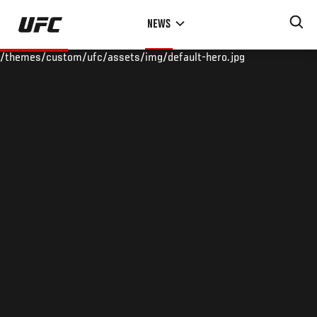
Skip
NEWS
to
main
/themes/custom/ufc/assets/img/default-hero.jpg
content