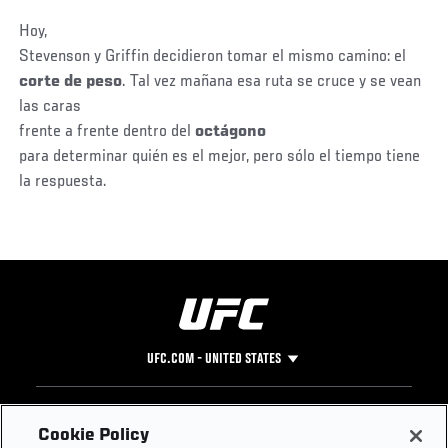
Hoy,
Stevenson y Griffin decidieron tomar el mismo camino: el
corte de peso
. Tal vez mañana esa ruta se cruce y se vean
las caras
frente a frente dentro del
octágono
para determinar quién es el mejor, pero sólo el tiempo tiene
la respuesta.
UFC.COM - UNITED STATES
Footer
UFC
SOCIAL MEDIA
HELP
Cookie Policy