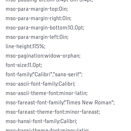
mso-para-margin-top:0in;
mso-para-margin-right:0in;
mso-para-margin-bottom:10.0pt;
mso-para-margin-left:0in;
line-height:115%;
mso-pagination:widow-orphan;
font-size:11.0pt;
font-family:"Calibri","sans-serif";
mso-ascii-font-family:Calibri;
mso-ascii-theme-font:minor-latin;
mso-fareast-font-family:"Times New Roman";
mso-fareast-theme-font:minor-fareast;
mso-hansi-font-family:Calibri;
mso-hansi-theme-font:minor-latin;