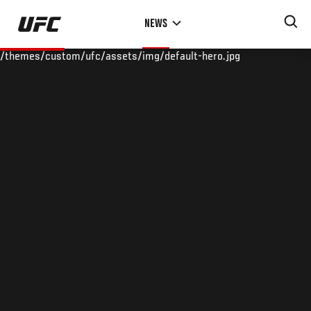
Skip
NEWS
to
main
/themes/custom/ufc/assets/img/default-hero.jpg
content