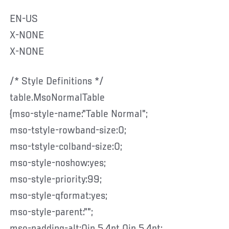
EN-US
X-NONE
X-NONE
/* Style Definitions */
table.MsoNormalTable
{mso-style-name:"Table Normal";
mso-tstyle-rowband-size:0;
mso-tstyle-colband-size:0;
mso-style-noshow:yes;
mso-style-priority:99;
mso-style-qformat:yes;
mso-style-parent:"";
mso-padding-alt:0in 5.4pt 0in 5.4pt;