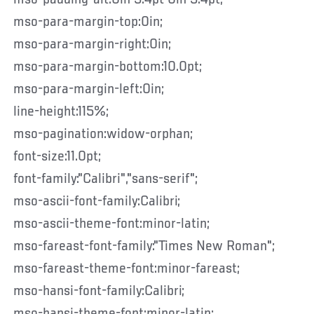
mso-para-margin-top:0in;
mso-para-margin-right:0in;
mso-para-margin-bottom:10.0pt;
mso-para-margin-left:0in;
line-height:115%;
mso-pagination:widow-orphan;
font-size:11.0pt;
font-family:"Calibri","sans-serif";
mso-ascii-font-family:Calibri;
mso-ascii-theme-font:minor-latin;
mso-fareast-font-family:"Times New Roman";
mso-fareast-theme-font:minor-fareast;
mso-hansi-font-family:Calibri;
mso-hansi-theme-font:minor-latin;