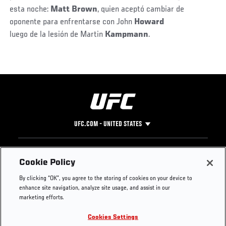
esta noche:
Matt Brown
, quien aceptó cambiar de
oponente para enfrentarse con John
Howard
luego de la lesión de Martin
Kampmann
.
UFC.COM - UNITED STATES
Footer
UFC
SOCIAL MEDIA
HELP
Cookie Policy
The Sport
Facebook
Fight Pass FAQ
By clicking “OK”, you agree to the storing of cookies on your device to
UFC Foundation
Instagram
Press
enhance site navigation, analyze site usage, and assist in our
UFC Careers
Threads
Credentials
marketing efforts.
Zuffa Boxing
WhatsApp
Cookies Settings
Careers
YouTube