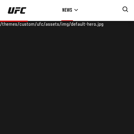
Skip
NEWS
to
main
/themes/custom/ufc/assets/img/default-hero.jpg
content