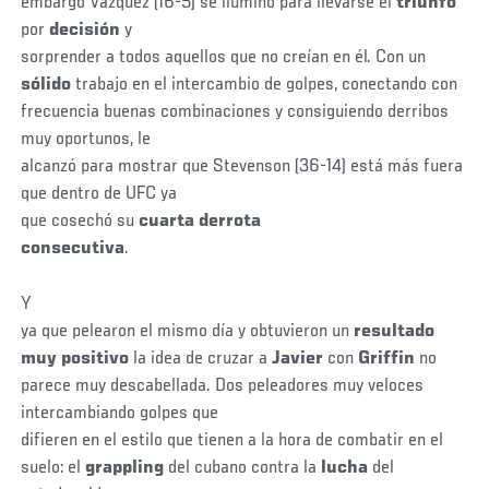
embargo Vázquez (16-5) se iluminó para llevarse el
triunfo
por
decisión
y
sorprender a todos aquellos que no creían en él. Con un
sólido
trabajo en el intercambio de golpes, conectando con
frecuencia buenas combinaciones y consiguiendo derribos
muy oportunos, le
alcanzó para mostrar que Stevenson (36-14) está más fuera
que dentro de UFC ya
que cosechó su
cuarta derrota
consecutiva
.
Y
ya que pelearon el mismo día y obtuvieron un
resultado
muy positivo
la idea de cruzar a
Javier
con
Griffin
no
parece muy descabellada. Dos peleadores muy veloces
intercambiando golpes que
difieren en el estilo que tienen a la hora de combatir en el
suelo: el
grappling
del cubano contra la
lucha
del