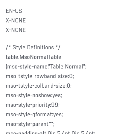
EN-US
X-NONE
X-NONE
/* Style Definitions */
table.MsoNormalTable
{mso-style-name:"Table Normal";
mso-tstyle-rowband-size:0;
mso-tstyle-colband-size:0;
mso-style-noshow:yes;
mso-style-priority:99;
mso-style-qformat:yes;
mso-style-parent:"";
mso-padding-alt:0in 5.4pt 0in 5.4pt;