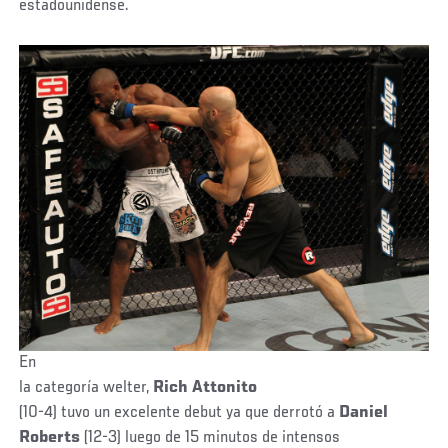
estadounidense.
En
la categoría welter,
Rich Attonito
(10-4) tuvo un excelente debut ya que derrotó a
Daniel
Roberts
(12-3) luego de 15 minutos de intensos