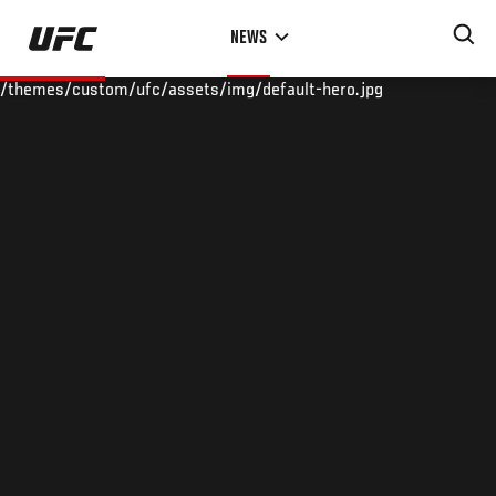
Skip
NEWS
to
main
/themes/custom/ufc/assets/img/default-hero.jpg
content