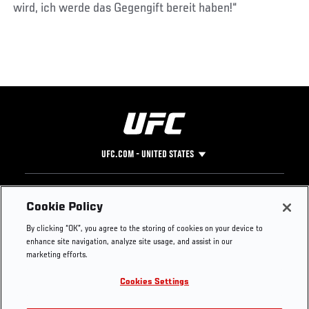
wird, ich werde das Gegengift bereit haben!“
UFC.COM - UNITED STATES
Footer
UFC
SOCIAL MEDIA
HELP
Cookie Policy
The Sport
Facebook
Fight Pass FAQ
By clicking “OK”, you agree to the storing of cookies on your device to
UFC Foundation
Instagram
Press
enhance site navigation, analyze site usage, and assist in our
UFC Careers
Threads
Credentials
marketing efforts.
Zuffa Boxing
WhatsApp
Cookies Settings
Careers
YouTube
Store
TikTok