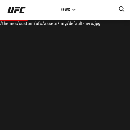
Skip
NEWS
to
main
/themes/custom/ufc/assets/img/default-hero.jpg
content