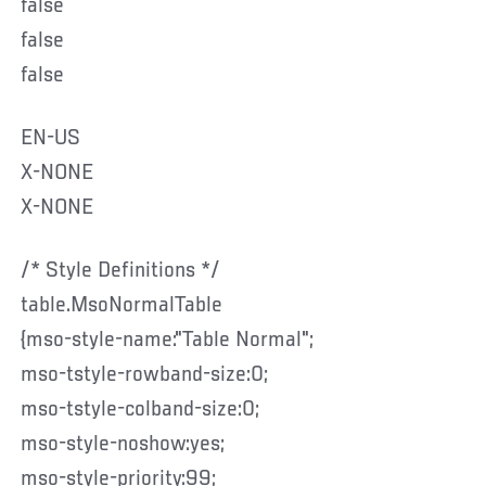
false
false
false
EN-US
X-NONE
X-NONE
/* Style Definitions */
table.MsoNormalTable
{mso-style-name:"Table Normal";
mso-tstyle-rowband-size:0;
mso-tstyle-colband-size:0;
mso-style-noshow:yes;
mso-style-priority:99;