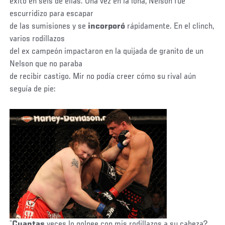
éxito en seis de ellas. Una vez en la lona, Nelson fue
escurridizo para escapar
de las sumisiones y se
incorporó
rápidamente. En el clinch,
varios rodillazos
del ex campeón impactaron en la quijada de granito de un
Nelson que no paraba
de recibir castigo. Mir no podía creer cómo su rival aún
seguía de pie:
¨
Cuantas
veces lo golpee con mis rodillazos a su cabeza?