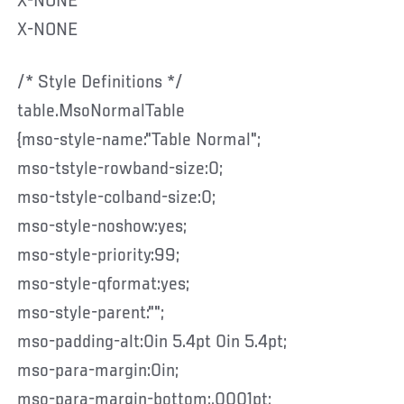
X-NONE
X-NONE
/* Style Definitions */
table.MsoNormalTable
{mso-style-name:"Table Normal";
mso-tstyle-rowband-size:0;
mso-tstyle-colband-size:0;
mso-style-noshow:yes;
mso-style-priority:99;
mso-style-qformat:yes;
mso-style-parent:"";
mso-padding-alt:0in 5.4pt 0in 5.4pt;
mso-para-margin:0in;
mso-para-margin-bottom:.0001pt;