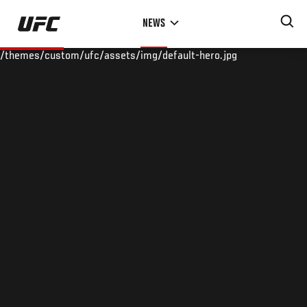
Skip
NEWS
to
main
/themes/custom/ufc/assets/img/default-hero.jpg
content