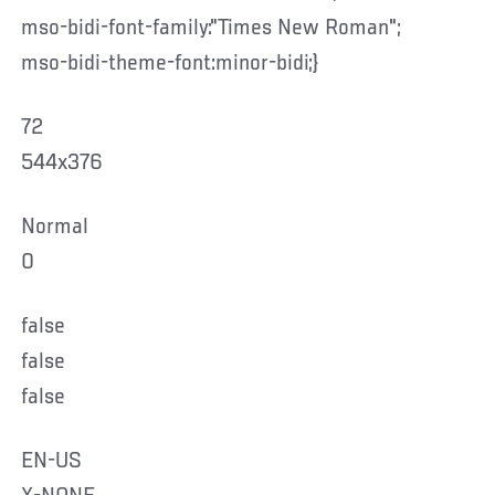
mso-bidi-font-family:"Times New Roman";
mso-bidi-theme-font:minor-bidi;}
72
544x376
Normal
0
false
false
false
EN-US