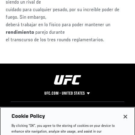
siendo un rival de
cuidado para cualquier pesado, por su increíble poder de
fuego. Sin embargo,
deberá trabajar en lo físico para poder mantener un
rendimiento
parejo durante
el transcurso de los tres rounds reglamentarios.
UFC.COM - UNITED STATES
Footer
UFC
SOCIAL MEDIA
HELP
Cookie Policy
The Sport
Facebook
Fight Pass FAQ
By clicking “OK”, you agree to the storing of cookies on your device to
UFC Foundation
Instagram
Press
enhance site navigation, analyze site usage, and assist in our