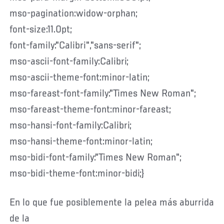
mso-pagination:widow-orphan;
font-size:11.0pt;
font-family:"Calibri","sans-serif";
mso-ascii-font-family:Calibri;
mso-ascii-theme-font:minor-latin;
mso-fareast-font-family:"Times New Roman";
mso-fareast-theme-font:minor-fareast;
mso-hansi-font-family:Calibri;
mso-hansi-theme-font:minor-latin;
mso-bidi-font-family:"Times New Roman";
mso-bidi-theme-font:minor-bidi;}
En lo que fue posiblemente la pelea más aburrida
de la