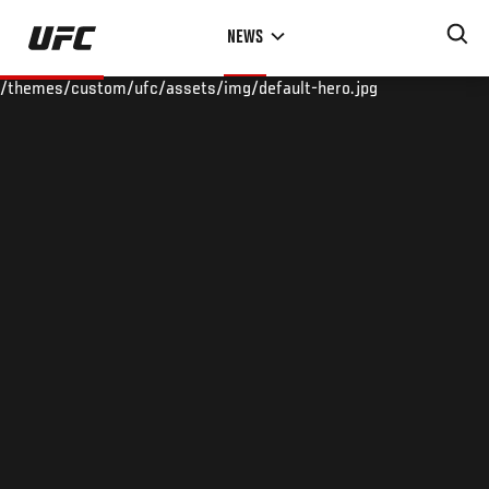
Skip
NEWS
to
main
/themes/custom/ufc/assets/img/default-hero.jpg
content