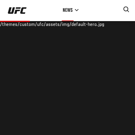
Skip
NEWS
to
main
/themes/custom/ufc/assets/img/default-hero.jpg
content